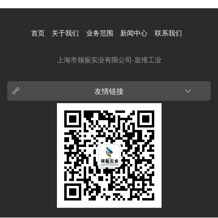
首页
关于我们
业务范围
新闻中心
联系我们
上海市领振实业有限公司-皇维工业
友情链接